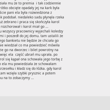
iała mu że to premia  i tak codziennie 
ótko obcięte opadały jej na kark była 
cie pani ela była rozwiedziona z 
k podobał. niedaleko sadu płynęła rzeka 
ż zebrano i praca się skończyła karol 
 rozchorował i karol miał go ...
iu wszyscy pracownicy wyjechali koledzy 
 i poszedł do jej domu. tam ustalili że 
go bankietu nie będzie że chciała go 
nie wiedział co ma powiedzieć mówiła 
zie go na dworzec i bilet powrotny na 
więc ela  część ubrań mu uprała. po 
rol się kąpał ona schowała jego torbę z 
em ela mu powiedziała że schowałam 
zesełku i kładz się do łóżka. gdy karol 
 tam wzięła szybki prysznic a potem 
mu na to zobaczymy ...