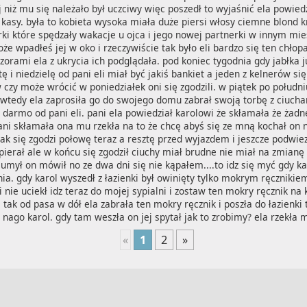
 niż mu się należało był uczciwy więc poszedł to wyjaśnić ela powiedz
kasy. była to kobieta wysoka miała duże piersi włosy ciemne blond kr
ki które spędzały wakacje u ojca i jego nowej partnerki w innym mieś
e wpadłeś jej w oko i rzeczywiście tak było eli bardzo się ten chłopa
zorami ela z ukrycia ich podglądała. pod koniec tygodnia gdy jabłka ju
 i niedzielę od pani eli miał być jakiś bankiet a jeden z kelnerów się
ów czy może wrócić w poniedziałek oni się zgodzili. w piątek po połudn
 wtedy ela zaprosiła go do swojego domu zabrał swoją torbę z ciuchami
g darmo od pani eli. pani ela powiedział karolowi że skłamała że żadne
ani skłamała ona mu rzekła na to że chcę abyś się ze mną kochał on 
 jak się zgodzi połowę teraz a resztę przed wyjazdem i jeszcze podwie
pierał ale w końcu się zgodził ciuchy miał brudne nie miał na zmianę 
ę umył on mówił no ze dwa dni się nie kąpałem....to idz się myć gdy ka
nia. gdy karol wyszedł z łazienki był owinięty tylko mokrym ręczniki
nie uciekł idz teraz do mojej sypialni i zostaw ten mokry ręcznik na kr
 tak od pasa w dół ela zabrała ten mokry ręcznik i poszła do łazienki
ł nago karol. gdy tam weszła on jej spytał jak to zrobimy? ela rzekła 
«
1
2
»