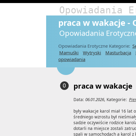
Opowiadania E
praca w wakacje -
Opowiadania Erotyczn
Opowiadania Erotyczne Kategorie:
S
Mamuśki
Wytryski
Masturbacja
opowiadania
praca w wakacje
Data:
06.01.2026
, Kategorie:
Pie
były wakacje karol miał 16 lat o
średniego wzrostu był nieśmiał
sadzie oczywiście rodzice karol
dotarli na miejsce zostali zatr
spali w samochodach a karol z k