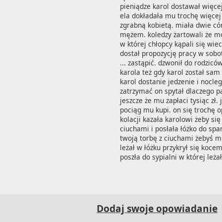
pieniądze karol dostawał więcej
ela dokładała mu trochę więcej 
zgrabną kobietą. miała dwie cór
mężem. koledzy żartowali że moż
w której chłopcy kąpali się wiec
dostał propozycję pracy w sobotę
... zastąpić. dzwonił do rodzic
karola też gdy karol został sam
karol dostanie jedzenie i nocle
zatrzymać on spytał dlaczego p
jeszcze że mu zapłaci tysiąc zł.
pociąg mu kupi. on się trochę o
kolacji kazała karolowi żeby si
ciuchami i posłała łóżko do spa
twoją torbę z ciuchami żebyś mi 
leżał w łóżku przykrył się kocem
poszła do sypialni w której leża
Dodaj swoje opowiadanie