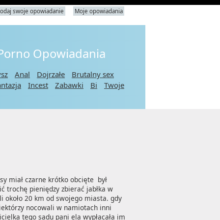
odaj swoje opowiadanie
Moje opowiadania
 Porno Opowiadania
ysz
Anal
Dojrzałe
Brutalny sex
antazja
Incest
Zabawki
Bi
Twoje
sy miał czarne krótko obcięte  był 
 trochę pieniędzy zbierać jabłka w 
li około 20 km od swojego miasta. gdy 
iektórzy nocowali w namiotach inni 
cielka tego sadu pani ela wypłacała im 