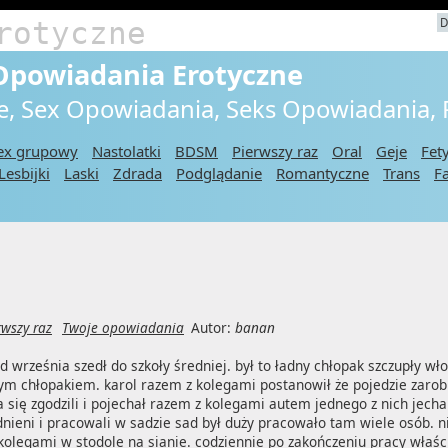
rotyczne
D
 Opowiadania Erotyczne
e, Sex Opowiadania, Seks Opowiadania,
ex grupowy
Nastolatki
BDSM
Pierwszy raz
Oral
Geje
Fet
Lesbijki
Laski
Zdrada
Podglądanie
Romantyczne
Trans
F
rwszy raz
Twoje opowiadania
Autor:
banan
d września szedł do szkoły średniej. był to ładny chłopak szczupły wło
ym chłopakiem. karol razem z kolegami postanowił że pojedzie zarobić
a się zgodzili i pojechał razem z kolegami autem jednego z nich jecha
udnieni i pracowali w sadzie sad był duży pracowało tam wiele osób. n
olegami w stodole na sianie. codziennie po zakończeniu pracy właści