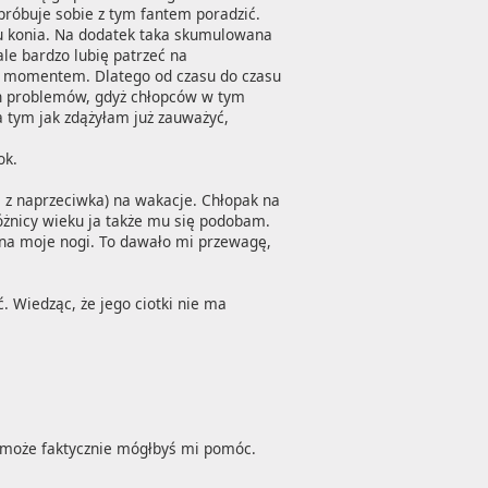
próbuje sobie z tym fantem poradzić. 
u konia. Na dodatek taka skumulowana 
e bardzo lubię patrzeć na 
 momentem. Dlatego od czasu do czasu 
ch problemów, gdyż chłopców w tym 
 tym jak zdążyłam już zauważyć, 
k.

 z naprzeciwka) na wakacje. Chłopak na 
óżnicy wieku ja także mu się podobam. 
 na moje nogi. To dawało mi przewagę, 
Wiedząc, że jego ciotki nie ma 
. może faktycznie mógłbyś mi pomóc. 