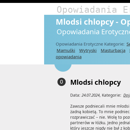
Opowiadania E
Mlodsi chlopcy - O
Opowiadania Erotyczn
Opowiadania Erotyczne Kategorie:
S
Mamuśki
Wytryski
Masturbacja
opowiadania
Mlodsi chlopcy
Data:
24.07.2024
, Kategorie:
Doj
Zawsze podniecali mnie młodsi ch
żadną kobietą. To mnie podnieca
rozprawiczać – nie. Wolę to po
partnerów w łóżku. Jedno jedna
który jeszcze nigdy nie był z k