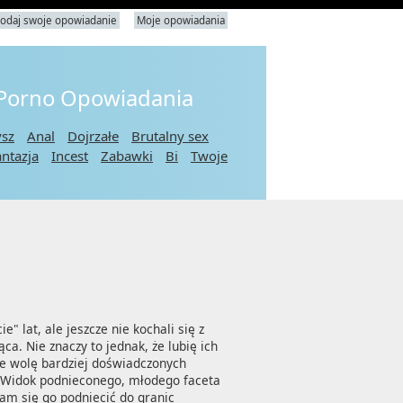
odaj swoje opowiadanie
Moje opowiadania
 Porno Opowiadania
ysz
Anal
Dojrzałe
Brutalny sex
antazja
Incest
Zabawki
Bi
Twoje
 lat, ale jeszcze nie kochali się z 
a. Nie znaczy to jednak, że lubię ich 
e wolę bardziej doświadczonych 
 Widok podnieconego, młodego faceta 
am się go podniecić do granic 