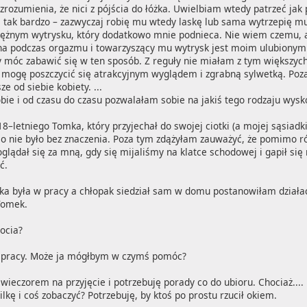
rozumienia, że nici z pójścia do łóżka. Uwielbiam wtedy patrzeć jak 
 tak bardzo – zazwyczaj robię mu wtedy laskę lub sama wytrzepię m
tężnym wytrysku, który dodatkowo mnie podnieca. Nie wiem czemu, al
na podczas orgazmu i towarzyszący mu wytrysk jest moim ulubionym
 by móc zabawić się w ten sposób. Z reguły nie miałam z tym większy
 mogę poszczycić się atrakcyjnym wyglądem i zgrabną sylwetką. Poza
e od siebie kobiety. ...
obie i od czasu do czasu pozwalałam sobie na jakiś tego rodzaju wysko
–letniego Tomka, który przyjechał do swojej ciotki (a mojej sąsiadki
 co nie było bez znaczenia. Poza tym zdążyłam zauważyć, że pomimo r
glądał się za mną, gdy się mijaliśmy na klatce schodowej i gapił się
.

a była w pracy a chłopak siedział sam w domu postanowiłam działać. 
omek.

ocia?

 w pracy. Może ja mógłbym w czymś pomóc?

wieczorem na przyjęcie i potrzebuję porady co do ubioru. Chociaż...
ę i coś zobaczyć? Potrzebuję, by ktoś po prostu rzucił okiem.
