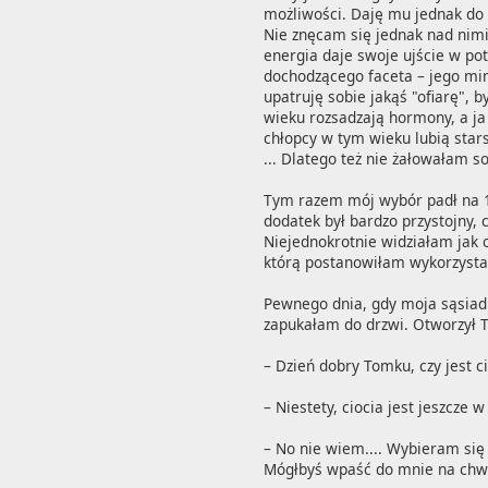
możliwości. Daję mu jednak do z
Nie znęcam się jednak nad nimi
energia daje swoje ujście w po
dochodzącego faceta – jego mi
upatruję sobie jakąś "ofiarę",
wieku rozsadzają hormony, a ja
chłopcy w tym wieku lubią starsz
... Dlatego też nie żałowałam s
Tym razem mój wybór padł na 18
dodatek był bardzo przystojny,
Niejednokrotnie widziałam jak o
którą postanowiłam wykorzystać
Pewnego dnia, gdy moja sąsiadk
zapukałam do drzwi. Otworzył T
– Dzień dobry Tomku, czy jest ci
– Niestety, ciocia jest jeszcze
– No nie wiem.... Wybieram się 
Mógłbyś wpaść do mnie na chwilk