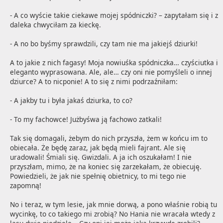
- A co wyście takie ciekawe mojej spódniczki? – zapytałam się i z 
daleka chwyciłam za kieckę.

- A no bo byśmy sprawdzili, czy tam nie ma jakiejś dziurki!

A to jakie z nich fagasy! Moja nowiuśka spódniczka… czyściutka i 
eleganto wyprasowana. Ale, ale… czy oni nie pomyśleli o innej 
dziurce? A to nicponie! A to się z nimi podrzaźniłam:

- A jakby tu i była jakaś dziurka, to co?

- To my fachowce! Jużbyśwa ją fachowo zatkali!

Tak się domagali, żebym do nich przyszła, żem w końcu im to 
obiecała. Że będę zaraz, jak będą mieli fajrant. Ale się 
uradowali! Śmiali się. Gwizdali. A ja ich oszukałam! I nie 
przyszłam, mimo, że na koniec się zarzekałam, że obiecuję. 
Powiedzieli, że jak nie spełnię obietnicy, to mi tego nie 
zapomną!

No i teraz, w tym lesie, jak mnie dorwą, a pono właśnie robią tu 
wycinkę, to co takiego mi zrobią? No Hania nie wracała wtedy z 