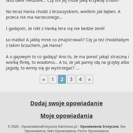
lasu dwie niedziele… Czy oni jej może jaką krzywdę zrobili?

No teraz Hania chodzi z brzuszyskiem, wielkim jak bęben. A 
przeca nie ma narzeconego…

I gadajom, że nikt z Hanką tera się nie bedzie żenił!

Ło matko! A jakby mnie co zmajstrowali? Czy ja też chodziłabym 
z takim brzuchem, jak Hania?

A o gajowym to co gadają? Ano to, że ma ponoć jakąś straszną i 
wielką flintę, to wiadomo… A to, że jak panny idą na grzyby albo 
jagody, to winny się go wystrzegać? ...
«
1
2
3
4
»
Dodaj swoje opowiadanie
Moje opowiadania
© 2026 - OpowiadaniaErotyczne-Darmowo.pl -
Opowiadania Erotyczne
, Sex
Opowiadania, Seks Opowiadania, Porno Opowiadania