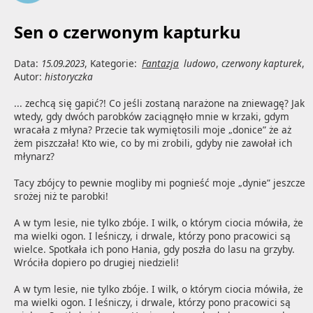
Sen o czerwonym kapturku
Data:
15.09.2023
, Kategorie:
Fantazja
ludowo
,
czerwony kapturek
,
Autor:
historyczka
... zechcą się gapić?! Co jeśli zostaną narażone na zniewagę? Jak 
wtedy, gdy dwóch parobków zaciągnęło mnie w krzaki, gdym 
wracała z młyna? Przecie tak wymiętosili moje „donice” że aż 
żem piszczała! Kto wie, co by mi zrobili, gdyby nie zawołał ich 
młynarz?

Tacy zbójcy to pewnie mogliby mi pognieść moje „dynie” jeszcze 
srożej niż te parobki!

A w tym lesie, nie tylko zbóje. I wilk, o którym ciocia mówiła, że 
ma wielki ogon. I leśniczy, i drwale, którzy pono pracowici są 
wielce. Spotkała ich pono Hania, gdy poszła do lasu na grzyby. 
Wróciła dopiero po drugiej niedzieli!

A w tym lesie, nie tylko zbóje. I wilk, o którym ciocia mówiła, że 
ma wielki ogon. I leśniczy, i drwale, którzy pono pracowici są 