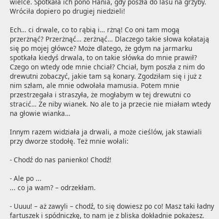
wielce. Spotkała ich pono Hania, gdy poszła do lasu na grzyby. 
Wróciła dopiero po drugiej niedzieli!

Ech… ci drwale, co to rąbią i… rżną! Co oni tam mogą 
przerżnąć? Przerżnąć… zerżnąć… Dlaczego takie słowa kołatają 
się po mojej główce? Może dlatego, że gdym na jarmarku 
spotkała kiedyś drwala, to on takie słówka do mnie prawił? 
Czego on wtedy ode mnie chciał? Chciał, bym poszła z nim do 
drewutni zobaczyć, jakie tam są konary. Zgodziłam się i już z 
nim szłam, ale mnie odwołała mamusia. Potem mnie 
przestrzegała i straszyła, że mogłabym w tej drewutni co 
stracić… Że niby wianek. No ale to ja przecie nie miałam wtedy 
na głowie wianka…

Innym razem widziała ja drwali, a może cieślów, jak stawiali 
przy dworze stodołę. Też mnie wołali:

- Chodź do nas panienko! Chodź!

- Ale po ...
... co ja wam? – odrzekłam.

- Uuuu! – aż zawyli – chodź, to się dowiesz po co! Masz taki ładny 
fartuszek i spódniczkę, to nam je z bliska dokładnie pokażesz.
