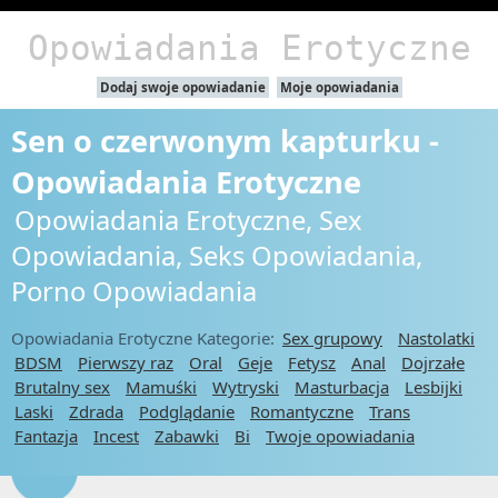
Opowiadania Erotyczne
Dodaj swoje opowiadanie
Moje opowiadania
Sen o czerwonym kapturku -
Opowiadania Erotyczne
Opowiadania Erotyczne, Sex
Opowiadania, Seks Opowiadania,
Porno Opowiadania
Opowiadania Erotyczne Kategorie:
Sex grupowy
Nastolatki
BDSM
Pierwszy raz
Oral
Geje
Fetysz
Anal
Dojrzałe
Brutalny sex
Mamuśki
Wytryski
Masturbacja
Lesbijki
Laski
Zdrada
Podglądanie
Romantyczne
Trans
Fantazja
Incest
Zabawki
Bi
Twoje opowiadania